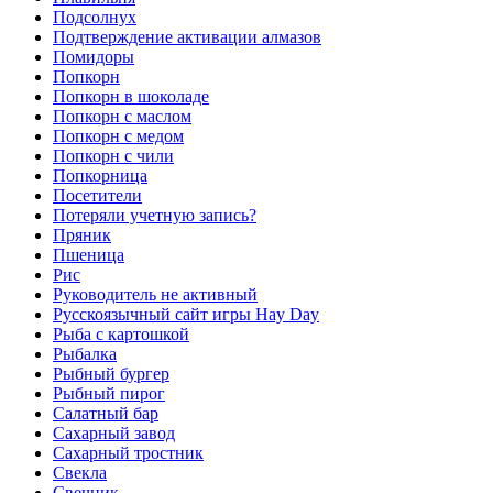
Подсолнух
Подтверждение активации алмазов
Помидоры
Попкорн
Попкорн в шоколаде
Попкорн с маслом
Попкорн с медом
Попкорн с чили
Попкорница
Посетители
Потеряли учетную запись?
Пряник
Пшеница
Рис
Руководитель не активный
Русскоязычный сайт игры Hay Day
Рыба с картошкой
Рыбалка
Рыбный бургер
Рыбный пирог
Салатный бар
Сахарный завод
Сахарный тростник
Свекла
Свечник