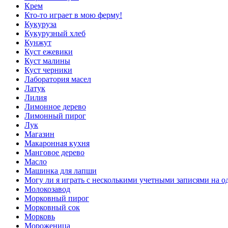
Крем
Кто-то играет в мою ферму!
Кукуруза
Кукурузный хлеб
Кунжут
Куст ежевики
Куст малины
Куст черники
Лаборатория масел
Латук
Лилия
Лимонное дерево
Лимонный пирог
Лук
Магазин
Макаронная кухня
Манговое дерево
Масло
Машинка для лапши
Могу ли я играть с несколькими учетными записями на о
Молокозавод
Морковный пирог
Морковный сок
Морковь
Мороженица