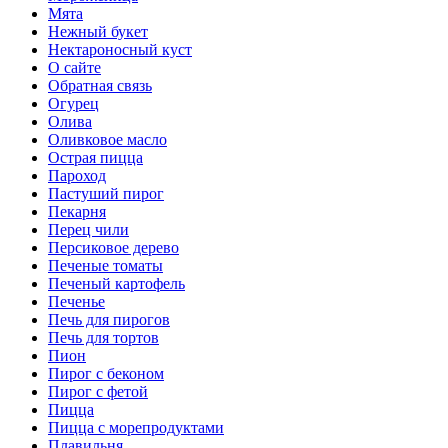
Мята
Нежный букет
Нектароносный куст
О сайте
Обратная связь
Огурец
Олива
Оливковое масло
Острая пицца
Пароход
Пастуший пирог
Пекарня
Перец чили
Персиковое дерево
Печеные томаты
Печеный картофель
Печенье
Печь для пирогов
Печь для тортов
Пион
Пирог с беконом
Пирог с фетой
Пицца
Пицца с морепродуктами
Плавильня