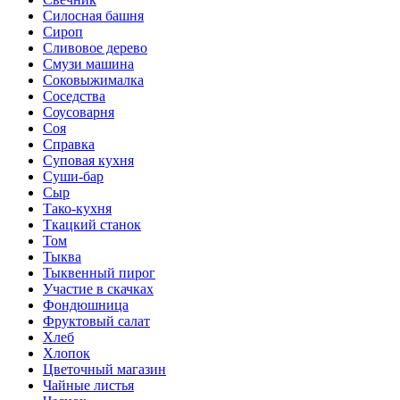
Силосная башня
Сироп
Сливовое дерево
Смузи машина
Соковыжималка
Соседства
Соусоварня
Соя
Справка
Суповая кухня
Суши-бар
Сыр
Тако-кухня
Ткацкий станок
Том
Тыква
Тыквенный пирог
Участие в скачках
Фондюшница
Фруктовый салат
Хлеб
Хлопок
Цветочный магазин
Чайные листья