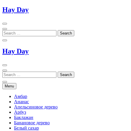
Skip
Hay Day
to
content
Hay Day
Menu
Амбар
Ананас
Апельсиновое дерево
Арбуз
Баклажан
Банановое дерево
Белый сахар