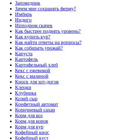
Заповедник
Зачем мне сохранять ферму?
Имбирь
Индиго
Ипподром скачек
Как быстрее поднять уровень?
Как купить кур?
Как найти ответы на вопросы?
Как собирать урожай?
Капуста
Картофель
Картофельный хлеб
Кекс с ежевикой
Кекс с малиной
Киоск для хот-догов
Клецки
Клубника
Козий сыр
Конфетный автомат
Коричневый сахар
Корм для коз
Корм для коров
Корм для кур
Кофейный киос
Кофейный куст