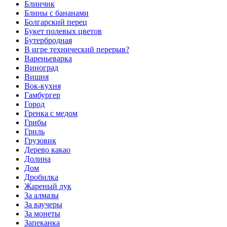
Блинчик
Блины с бананами
Болгарский перец
Букет полевых цветов
Бутербродная
В игре технический перерыв?
Вареньеварка
Виноград
Вишня
Вок-кухня
Гамбургер
Город
Гренка с медом
Грибы
Гриль
Грузовик
Дерево какао
Долина
Дом
Дробилка
Жареный лук
За алмазы
За ваучеры
За монеты
Запеканка