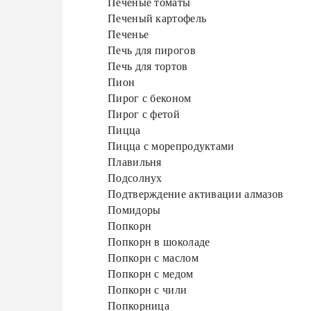
Печеные томаты
Печеный картофель
Печенье
Печь для пирогов
Печь для тортов
Пион
Пирог с беконом
Пирог с фетой
Пицца
Пицца с морепродуктами
Плавильня
Подсолнух
Подтверждение активации алмазов
Помидоры
Попкорн
Попкорн в шоколаде
Попкорн с маслом
Попкорн с медом
Попкорн с чили
Попкорница