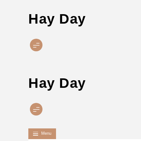
Hay Day
Skip
to
content
Hay Day
Menu