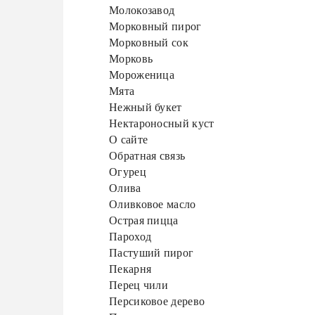
Молокозавод
Морковный пирог
Морковный сок
Морковь
Мороженица
Мята
Нежный букет
Нектароносный куст
О сайте
Обратная связь
Огурец
Олива
Оливковое масло
Острая пицца
Пароход
Пастуший пирог
Пекарня
Перец чили
Персиковое дерево