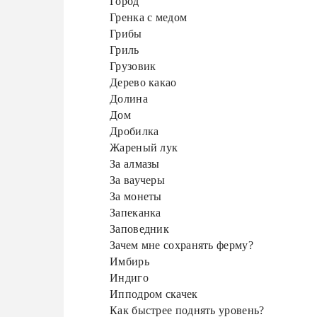
Город
Гренка с медом
Грибы
Гриль
Грузовик
Дерево какао
Долина
Дом
Дробилка
Жареный лук
За алмазы
За ваучеры
За монеты
Запеканка
Заповедник
Зачем мне сохранять ферму?
Имбирь
Индиго
Ипподром скачек
Как быстрее поднять уровень?