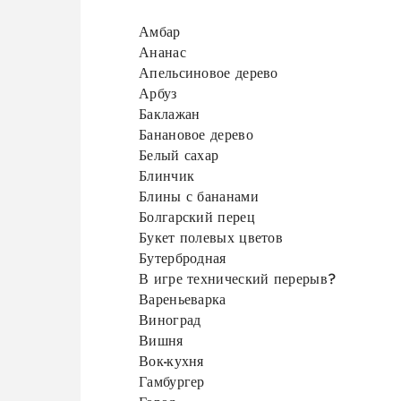
Амбар
Ананас
Апельсиновое дерево
Арбуз
Баклажан
Банановое дерево
Белый сахар
Блинчик
Блины с бананами
Болгарский перец
Букет полевых цветов
Бутербродная
В игре технический перерыв?
Вареньеварка
Виноград
Вишня
Вок-кухня
Гамбургер