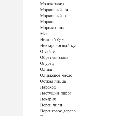
Молокозавод
Морковный пирог
Морковный сок
Морковь
Мороженица
Мята
Нежный букет
Нектароносный куст
О сайте
Обратная связь
Огурец
Олива
Оливковое масло
Острая пицца
Пароход
Пастуший пирог
Пекарня
Перец чили
Персиковое дерево