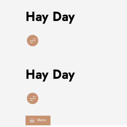
Hay Day
Skip
to
content
Hay Day
Menu