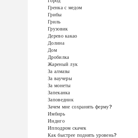
Город
Гренка с медом
Грибы
Гриль
Грузовик
Дерево какао
Долина
Дом
Дробилка
Жареный лук
За алмазы
За ваучеры
За монеты
Запеканка
Заповедник
Зачем мне сохранять ферму?
Имбирь
Индиго
Ипподром скачек
Как быстрее поднять уровень?