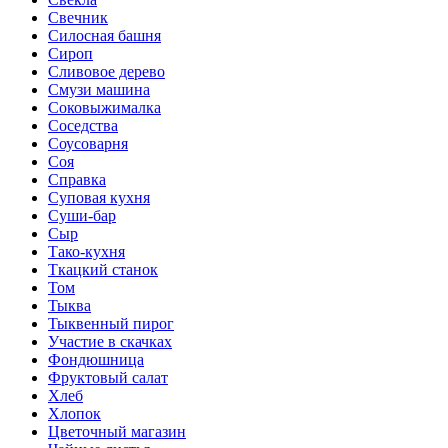
Свечник
Силосная башня
Сироп
Сливовое дерево
Смузи машина
Соковыжималка
Соседства
Соусоварня
Соя
Справка
Суповая кухня
Суши-бар
Сыр
Тако-кухня
Ткацкий станок
Том
Тыква
Тыквенный пирог
Участие в скачках
Фондюшница
Фруктовый салат
Хлеб
Хлопок
Цветочный магазин