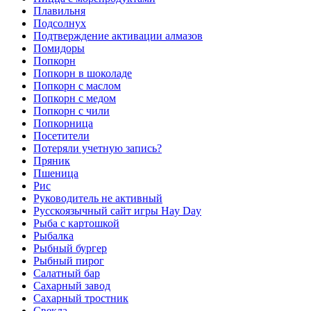
Плавильня
Подсолнух
Подтверждение активации алмазов
Помидоры
Попкорн
Попкорн в шоколаде
Попкорн с маслом
Попкорн с медом
Попкорн с чили
Попкорница
Посетители
Потеряли учетную запись?
Пряник
Пшеница
Рис
Руководитель не активный
Русскоязычный сайт игры Hay Day
Рыба с картошкой
Рыбалка
Рыбный бургер
Рыбный пирог
Салатный бар
Сахарный завод
Сахарный тростник
Свекла