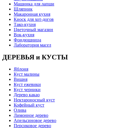
Машинка для лапши
Шляпник
Макаронная кухня
Киоск для хот-догов
Тако-кухня
Цветочный магазин
Вок-кухня
Фондюшница
Лаборатория масел
ДЕРЕВЬЯ и КУСТЫ
Яблоня
Куст малины
Вишня
Куст ежевики
Куст черники
Дерево какао
Нектароносный куст
Кофейный куст
Олива
Лимонное дерево
Апельсиновое дерево
Персиковое дерево