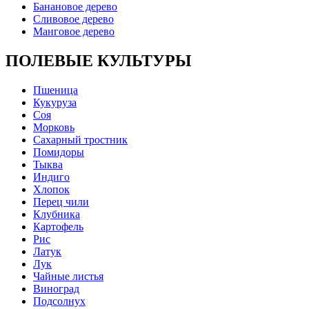
Банановое дерево
Сливовое дерево
Манговое дерево
ПОЛЕВЫЕ КУЛЬТУРЫ
Пшеница
Кукуруза
Соя
Морковь
Сахарный тростник
Помидоры
Тыква
Индиго
Хлопок
Перец чили
Клубника
Картофель
Рис
Латук
Лук
Чайные листья
Виноград
Подсолнух