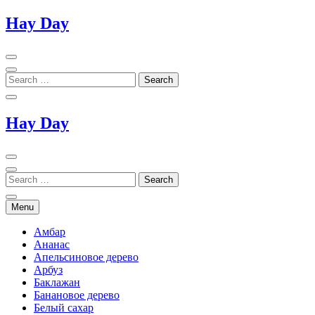
Skip
Hay Day
to
content
Hay Day
Menu
Амбар
Ананас
Апельсиновое дерево
Арбуз
Баклажан
Банановое дерево
Белый сахар