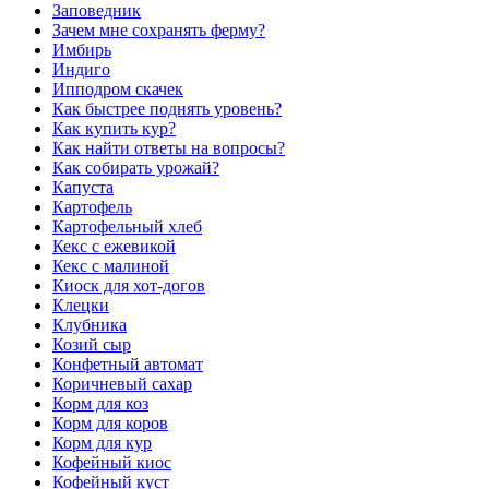
Заповедник
Зачем мне сохранять ферму?
Имбирь
Индиго
Ипподром скачек
Как быстрее поднять уровень?
Как купить кур?
Как найти ответы на вопросы?
Как собирать урожай?
Капуста
Картофель
Картофельный хлеб
Кекс с ежевикой
Кекс с малиной
Киоск для хот-догов
Клецки
Клубника
Козий сыр
Конфетный автомат
Коричневый сахар
Корм для коз
Корм для коров
Корм для кур
Кофейный киос
Кофейный куст