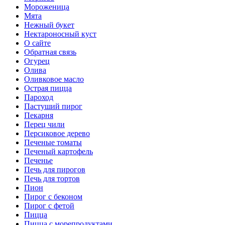
Мороженица
Мята
Нежный букет
Нектароносный куст
О сайте
Обратная связь
Огурец
Олива
Оливковое масло
Острая пицца
Пароход
Пастуший пирог
Пекарня
Перец чили
Персиковое дерево
Печеные томаты
Печеный картофель
Печенье
Печь для пирогов
Печь для тортов
Пион
Пирог с беконом
Пирог с фетой
Пицца
Пицца с морепродуктами