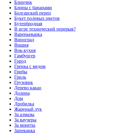
Блинчик
Блины с бананами
Болгарский перец
Букет полевых цветов
Бутербродная
В игре технический перерыв?
Вареньеварка
Виноград
Вишня
Вок-кухня
Гамбургер
Город
Гренка с медом
Грибы
Гриль
Грузовик
Дерево какао
Долина
Дом
Дробилка
Жареный лук
За алмазы
За ваучеры
За монеты
Запеканка