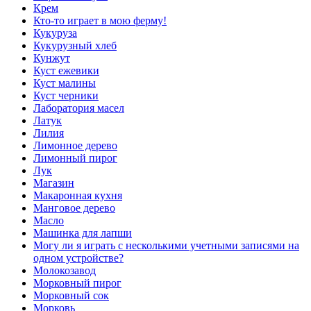
Крем
Кто-то играет в мою ферму!
Кукуруза
Кукурузный хлеб
Кунжут
Куст ежевики
Куст малины
Куст черники
Лаборатория масел
Латук
Лилия
Лимонное дерево
Лимонный пирог
Лук
Магазин
Макаронная кухня
Манговое дерево
Масло
Машинка для лапши
Могу ли я играть с несколькими учетными записями на
одном устройстве?
Молокозавод
Морковный пирог
Морковный сок
Морковь