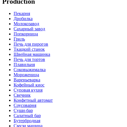
Production
Пекарня
Дробилка
Молокозавод
Сахарный завод
Попкорница
Гриль
Печь для пирогов
Ткацкий станок
Швейная машинка
Печь для тортов
Плавильня
Соковыжималка
Мороженица
Вареньеварка
Кофейный киос
Суповая кухня
Свечник
Конфетный автомат
Соусоварня
Суши-бар
Салатный бар
Бутербродная
Смузи машина