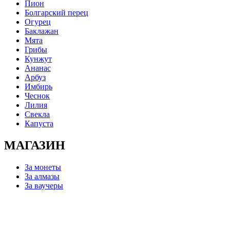
Пион
Болгарский перец
Огурец
Баклажан
Мята
Грибы
Кунжут
Ананас
Арбуз
Имбирь
Чеснок
Лилия
Свекла
Капуста
МАГАЗИН
За монеты
За алмазы
За ваучеры