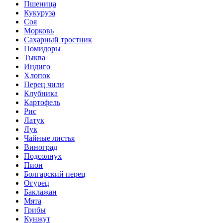
Пшеница
Кукуруза
Соя
Морковь
Сахарный тростник
Помидоры
Тыква
Индиго
Хлопок
Перец чили
Клубника
Картофель
Рис
Латук
Лук
Чайные листья
Виноград
Подсолнух
Пион
Болгарский перец
Огурец
Баклажан
Мята
Грибы
Кунжут