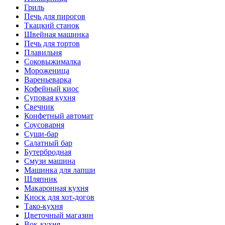
Гриль
Печь для пирогов
Ткацкий станок
Швейная машинка
Печь для тортов
Плавильня
Соковыжималка
Мороженица
Вареньеварка
Кофейный киос
Суповая кухня
Свечник
Конфетный автомат
Соусоварня
Суши-бар
Салатный бар
Бутербродная
Смузи машина
Машинка для лапши
Шляпник
Макаронная кухня
Киоск для хот-догов
Тако-кухня
Цветочный магазин
Вок-кухня