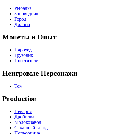
Рыбалка
Заповедник
Город
Долина
Монеты и Опыт
Пароход
Грузовик
Посетители
Неигровые Персонажи
Том
Production
Пекарня
Дробилка
Молокозавод
Сахарный завод
Попкорница