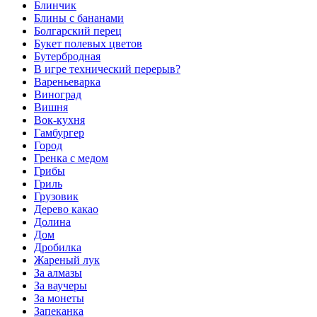
Блинчик
Блины с бананами
Болгарский перец
Букет полевых цветов
Бутербродная
В игре технический перерыв?
Вареньеварка
Виноград
Вишня
Вок-кухня
Гамбургер
Город
Гренка с медом
Грибы
Гриль
Грузовик
Дерево какао
Долина
Дом
Дробилка
Жареный лук
За алмазы
За ваучеры
За монеты
Запеканка