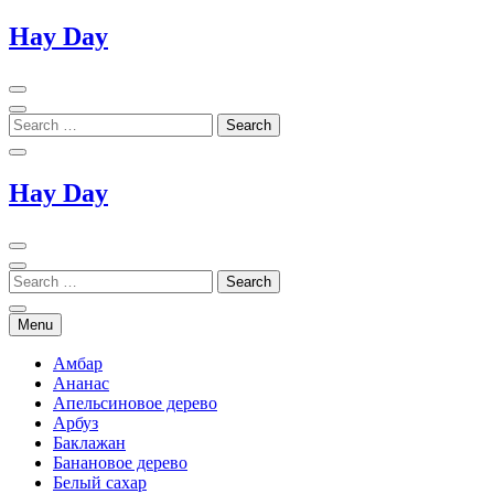
Skip
Hay Day
to
content
Hay Day
Menu
Амбар
Ананас
Апельсиновое дерево
Арбуз
Баклажан
Банановое дерево
Белый сахар