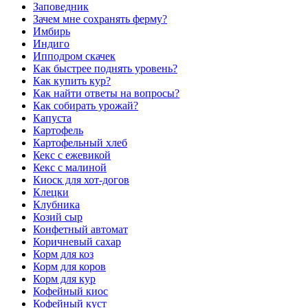
Заповедник
Зачем мне сохранять ферму?
Имбирь
Индиго
Ипподром скачек
Как быстрее поднять уровень?
Как купить кур?
Как найти ответы на вопросы?
Как собирать урожай?
Капуста
Картофель
Картофельный хлеб
Кекс с ежевикой
Кекс с малиной
Киоск для хот-догов
Клецки
Клубника
Козий сыр
Конфетный автомат
Коричневый сахар
Корм для коз
Корм для коров
Корм для кур
Кофейный киос
Кофейный куст