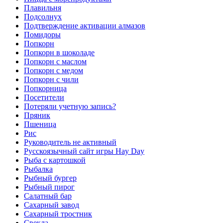
Плавильня
Подсолнух
Подтверждение активации алмазов
Помидоры
Попкорн
Попкорн в шоколаде
Попкорн с маслом
Попкорн с медом
Попкорн с чили
Попкорница
Посетители
Потеряли учетную запись?
Пряник
Пшеница
Рис
Руководитель не активный
Русскоязычный сайт игры Hay Day
Рыба с картошкой
Рыбалка
Рыбный бургер
Рыбный пирог
Салатный бар
Сахарный завод
Сахарный тростник
Свекла