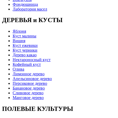
Фондюшница
Лаборатория масел
ДЕРЕВЬЯ и КУСТЫ
Яблоня
Куст малины
Вишня
Куст ежевики
Куст черники
Дерево какао
Нектароносный куст
Кофейный куст
Олива
Лимонное дерево
Апельсиновое дерево
Персиковое дерево
Банановое дерево
Сливовое дерево
Манговое дерево
ПОЛЕВЫЕ КУЛЬТУРЫ