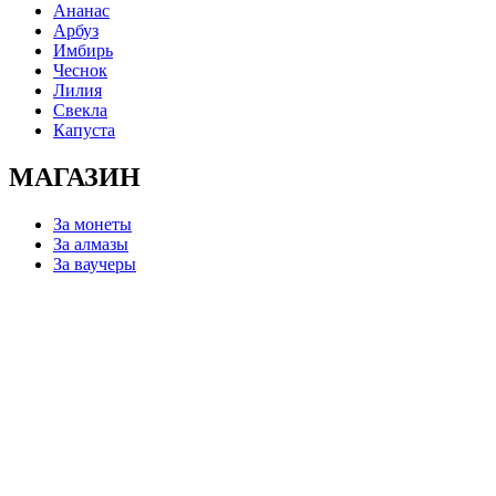
Ананас
Арбуз
Имбирь
Чеснок
Лилия
Свекла
Капуста
МАГАЗИН
За монеты
За алмазы
За ваучеры