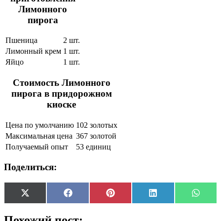
Лимонного
пирога
Пшеница
2 шт.
Лимонный крем
1 шт.
Яйцо
1 шт.
Стоимость Лимонного
пирога в придорожном
киоске
Цена по умолчанию
102 золотых
Максимальная цена
367 золотой
Получаемый опыт
53 единиц
Поделиться:
Share
Share
Share
Share
Share
X
Facebook
Pinterest
LinkedIn
Whats
on
on
on
on
on
(Twitter)
Похожий пост: