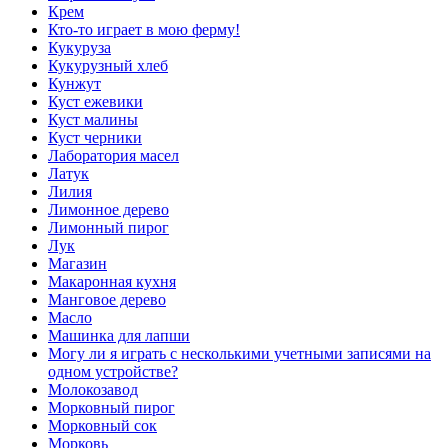
Крем
Кто-то играет в мою ферму!
Кукуруза
Кукурузный хлеб
Кунжут
Куст ежевики
Куст малины
Куст черники
Лаборатория масел
Латук
Лилия
Лимонное дерево
Лимонный пирог
Лук
Магазин
Макаронная кухня
Манговое дерево
Масло
Машинка для лапши
Могу ли я играть с несколькими учетными записями на
одном устройстве?
Молокозавод
Морковный пирог
Морковный сок
Морковь