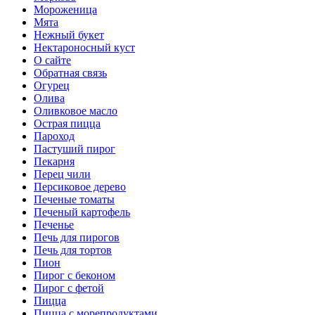
Мороженица
Мята
Нежный букет
Нектароносный куст
О сайте
Обратная связь
Огурец
Олива
Оливковое масло
Острая пицца
Пароход
Пастуший пирог
Пекарня
Перец чили
Персиковое дерево
Печеные томаты
Печеный картофель
Печенье
Печь для пирогов
Печь для тортов
Пион
Пирог с беконом
Пирог с фетой
Пицца
Пицца с морепродуктами