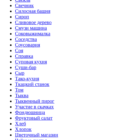
Свечник
Силосная башня
Сироп
Сливовое дерево
Смузи машина
Соковыжималка
Соседства
Соусоварня
Соя
Справка
Суповая кухня
Суши-бар
Сыр
Тако-кухня
Ткацкий станок
Том
Тыква
Тыквенный пирог
Участие в скачках
Фондюшница
Фруктовый салат
Хлеб
Хлопок
Цветочный магазин