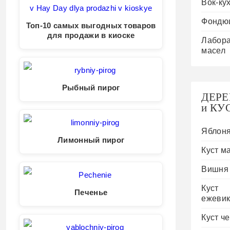
Вок-ку
Фондю
Топ-10 самых выгодных товаров
для продажи в киоске
Лабор
масел
Рыбный пирог
ДЕРЕ
и КУ
Яблон
Лимонный пирог
Куст м
Вишня
Куст
Печенье
ежеви
Куст ч