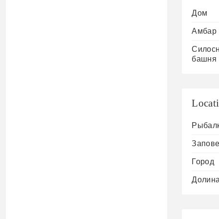
Дом
Амбар
Силос
башня
Locat
Рыбал
Запове
Город
Долин