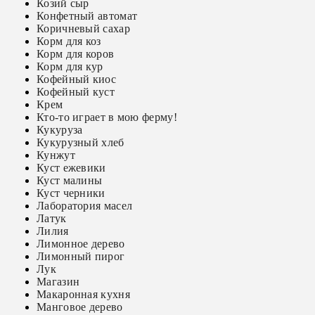
Козий сыр
Конфетный автомат
Коричневый сахар
Корм для коз
Корм для коров
Корм для кур
Кофейный киос
Кофейный куст
Крем
Кто-то играет в мою ферму!
Кукуруза
Кукурузный хлеб
Кунжут
Куст ежевики
Куст малины
Куст черники
Лаборатория масел
Латук
Лилия
Лимонное дерево
Лимонный пирог
Лук
Магазин
Макаронная кухня
Манговое дерево