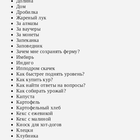
Долина
Дом
Дробилка
Жареный лук
За алмазы
За ваучеры
За монеты
Запеканка
Заповедник
Зачем мне сохранять ферму?
Имбирь
Индиго
Ипподром скачек
Как быстрее поднять уровень?
Как купить кур?
Как найти ответы на вопросы?
Как собирать урожай?
Капуста
Картофель
Картофельный хлеб
Кекс с ежевикой
Кекс с малиной
Киоск для хот-догов
Клецки
Клубника