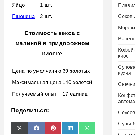
Яйцо
1 шт.
Плави
Пшеница
2 шт.
Соков
Морож
Стоимость кекса с
Варень
малиной в придорожном
Кофей
киоске
киос
Супов
Цена по умолчанию
39 золотых
кухня
Максимальная цена
140 золотой
Свечни
Получаемый опыт
17 единиц
Конфе
автома
Поделиться:
Соусо
Суши-
Share
Share
Share
Share
Share
X
Facebook
Pinterest
LinkedIn
WhatsApp
on
on
on
on
on
Салат