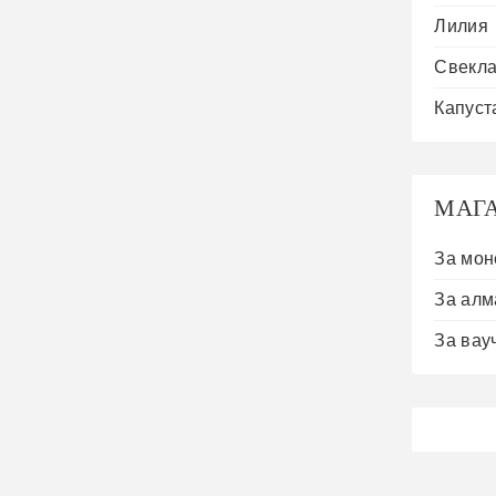
Лилия
Свекл
Капуст
МАГ
За мон
За алм
За вау