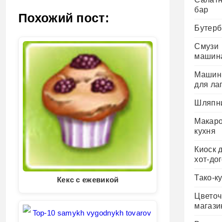
(Twitter)
бар
Похожий пост:
Бутерб
Смузи
машин
Машин
для ла
Шляпн
Макар
кухня
Киоск 
хот-до
Тако-к
Кекс с ежевикой
Цвето
магази