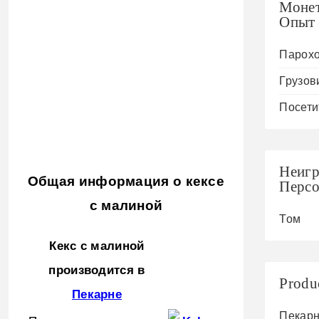
Моне
Опыт
Парох
Грузов
Посети
Неиг
Общая информация о кексе
Перс
с малиной
Том
Кекс с малиной
производится в
Produ
Пекарне
Пекар