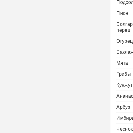
Подсо
Пион
Болгар
перец
Огурец
Бакла
Мята
Грибы
Кунжут
Анана
Арбуз
Имбир
Чеснок