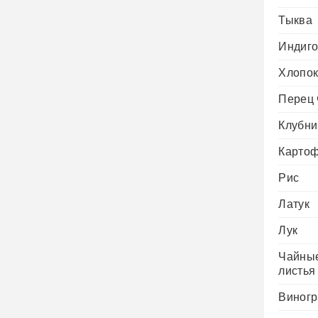
Тыква
Индиг
Хлопо
Перец 
Клубни
Карто
Рис
Латук
Лук
Чайны
листья
Виногр