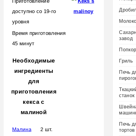
Приготовление
Дроби
доступно со 19-го
Молок
уровня
Сахар
Время приготовления
завод
45 минут
Попко
Необходимые
Гриль
ингредиенты
Печь д
пирого
для
Ткацки
приготовления
станок
кекса с
Швейн
малиной
машин
Печь д
Малина
2 шт.
тортов