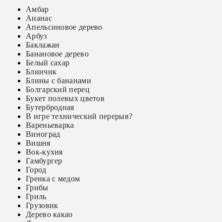
Амбар
Ананас
Апельсиновое дерево
Арбуз
Баклажан
Банановое дерево
Белый сахар
Блинчик
Блины с бананами
Болгарский перец
Букет полевых цветов
Бутербродная
В игре технический перерыв?
Вареньеварка
Виноград
Вишня
Вок-кухня
Гамбургер
Город
Гренка с медом
Грибы
Гриль
Грузовик
Дерево какао