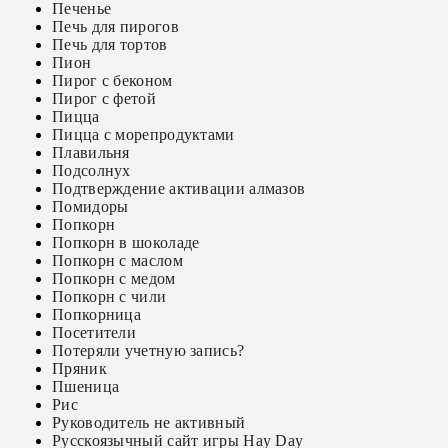
Печенье
Печь для пирогов
Печь для тортов
Пион
Пирог с беконом
Пирог с фетой
Пицца
Пицца с морепродуктами
Плавильня
Подсолнух
Подтверждение активации алмазов
Помидоры
Попкорн
Попкорн в шоколаде
Попкорн с маслом
Попкорн с медом
Попкорн с чили
Попкорница
Посетители
Потеряли учетную запись?
Пряник
Пшеница
Рис
Руководитель не активный
Русскоязычный сайт игры Hay Day