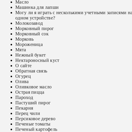
Масло
Машинка для лапши
Могу ли я играть с несколькими учетными записями н
одном устройстве?
Молокозавод
Морковный пирог
Морковный сок
Морковь
Мороженица
Мята
Нежный букет
Нектароносный куст
О сайте
Обратная связь
Огурец
Олива
Оливковое масло
Острая пицца
Пароход
Пастуший пирог
Пекарня
Перец чили
Персиковое дерево
Печеные томаты
Печеный картофель