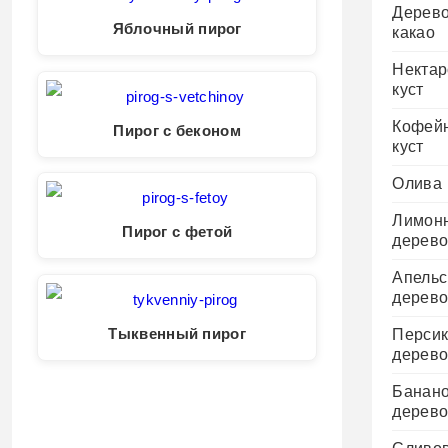
Дерев
Яблочный пирог
какао
Некта
куст
Кофей
Пирог с беконом
куст
Олива
Лимон
Пирог с фетой
дерев
Апельс
дерев
Перси
Тыквенный пирог
дерев
Банан
дерев