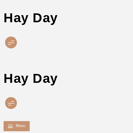
Hay Day
Skip
to
content
Hay Day
Menu