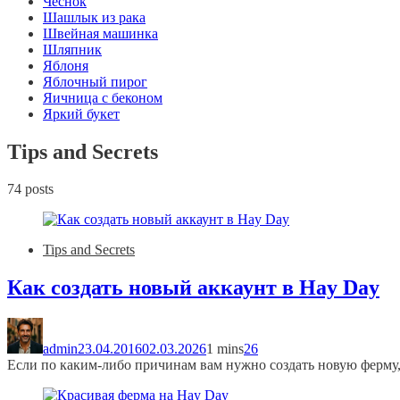
Чеснок
Шашлык из рака
Швейная машинка
Шляпник
Яблоня
Яблочный пирог
Яичница с беконом
Яркий букет
Tips and Secrets
74 posts
Tips and Secrets
Как создать новый аккаунт в Hay Day
admin
23.04.2016
02.03.2026
1 mins
26
Если по каким-либо причинам вам нужно создать новую ферму,