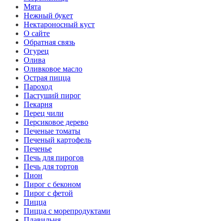
Мята
Нежный букет
Нектароносный куст
О сайте
Обратная связь
Огурец
Олива
Оливковое масло
Острая пицца
Пароход
Пастуший пирог
Пекарня
Перец чили
Персиковое дерево
Печеные томаты
Печеный картофель
Печенье
Печь для пирогов
Печь для тортов
Пион
Пирог с беконом
Пирог с фетой
Пицца
Пицца с морепродуктами
Плавильня