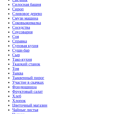
Силосная башня
Сироп
Сливовое дерево
Смузи машина
Соковыжималка
Соседства
Соусоварня
Соя
Справка
Суповая кухня
Суши-бар
Сыр
Тако-кухня
Ткацкий станок
Том
Тыква
Тыквенный пирог
Участие в скачках
Фондюшница
Фруктовый салат
Хлеб
Хлопок
Цветочный магазин
Чайные листья