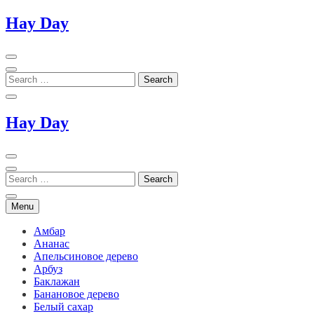
Skip
Hay Day
to
content
Hay Day
Menu
Амбар
Ананас
Апельсиновое дерево
Арбуз
Баклажан
Банановое дерево
Белый сахар