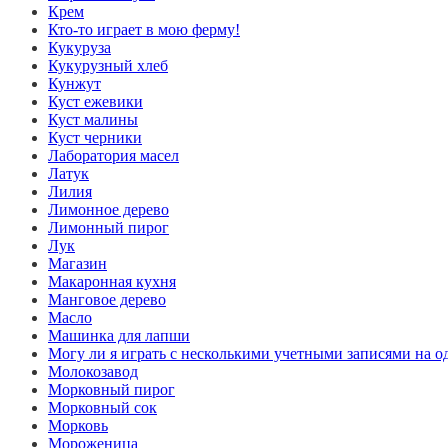
Крем
Кто-то играет в мою ферму!
Кукуруза
Кукурузный хлеб
Кунжут
Куст ежевики
Куст малины
Куст черники
Лаборатория масел
Латук
Лилия
Лимонное дерево
Лимонный пирог
Лук
Магазин
Макаронная кухня
Манговое дерево
Масло
Машинка для лапши
Могу ли я играть с несколькими учетными записями на о
Молокозавод
Морковный пирог
Морковный сок
Морковь
Мороженица