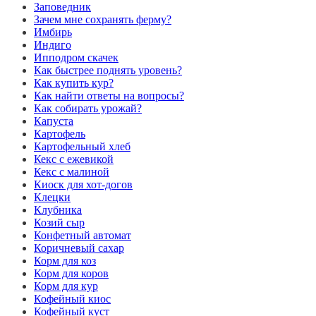
Заповедник
Зачем мне сохранять ферму?
Имбирь
Индиго
Ипподром скачек
Как быстрее поднять уровень?
Как купить кур?
Как найти ответы на вопросы?
Как собирать урожай?
Капуста
Картофель
Картофельный хлеб
Кекс с ежевикой
Кекс с малиной
Киоск для хот-догов
Клецки
Клубника
Козий сыр
Конфетный автомат
Коричневый сахар
Корм для коз
Корм для коров
Корм для кур
Кофейный киос
Кофейный куст