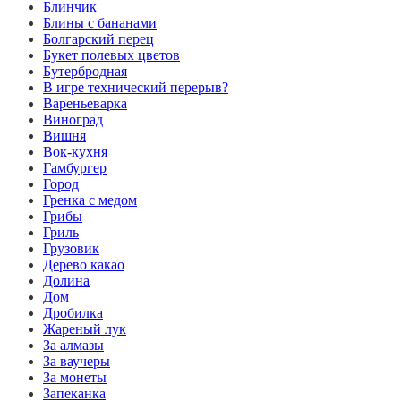
Блинчик
Блины с бананами
Болгарский перец
Букет полевых цветов
Бутербродная
В игре технический перерыв?
Вареньеварка
Виноград
Вишня
Вок-кухня
Гамбургер
Город
Гренка с медом
Грибы
Гриль
Грузовик
Дерево какао
Долина
Дом
Дробилка
Жареный лук
За алмазы
За ваучеры
За монеты
Запеканка