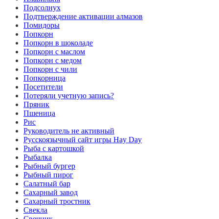
Подсолнух
Подтверждение активации алмазов
Помидоры
Попкорн
Попкорн в шоколаде
Попкорн с маслом
Попкорн с медом
Попкорн с чили
Попкорница
Посетители
Потеряли учетную запись?
Пряник
Пшеница
Рис
Руководитель не активный
Русскоязычный сайт игры Hay Day
Рыба с картошкой
Рыбалка
Рыбный бургер
Рыбный пирог
Салатный бар
Сахарный завод
Сахарный тростник
Свекла
Свечник