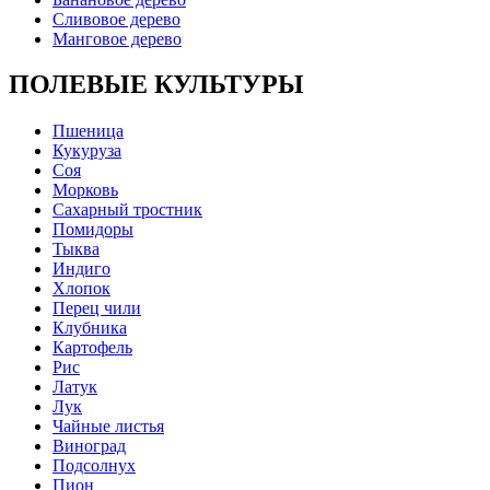
Сливовое дерево
Манговое дерево
ПОЛЕВЫЕ КУЛЬТУРЫ
Пшеница
Кукуруза
Соя
Морковь
Сахарный тростник
Помидоры
Тыква
Индиго
Хлопок
Перец чили
Клубника
Картофель
Рис
Латук
Лук
Чайные листья
Виноград
Подсолнух
Пион