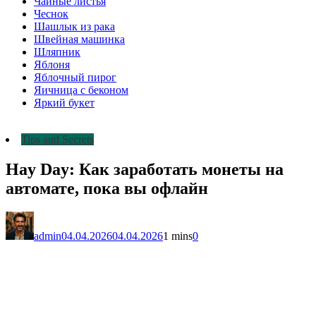
Чайные листья
Чеснок
Шашлык из рака
Швейная машинка
Шляпник
Яблоня
Яблочный пирог
Яичница с беконом
Яркий букет
Tips and Secrets
Hay Day: Как заработать монеты на
автомате, пока вы офлайн
admin
04.04.2026
04.04.2026
1 mins
0