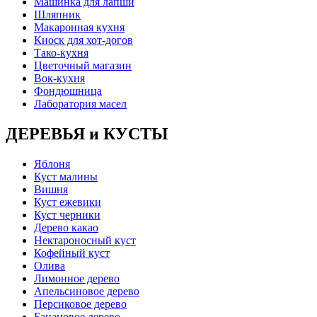
Машинка для лапши
Шляпник
Макаронная кухня
Киоск для хот-догов
Тако-кухня
Цветочный магазин
Вок-кухня
Фондюшница
Лаборатория масел
ДЕРЕВЬЯ и КУСТЫ
Яблоня
Куст малины
Вишня
Куст ежевики
Куст черники
Дерево какао
Нектароносный куст
Кофейный куст
Олива
Лимонное дерево
Апельсиновое дерево
Персиковое дерево
Банановое дерево