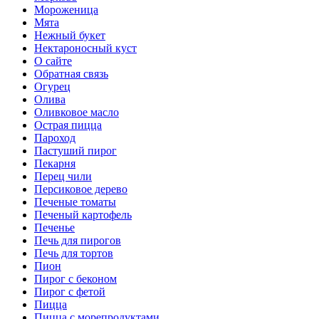
Мороженица
Мята
Нежный букет
Нектароносный куст
О сайте
Обратная связь
Огурец
Олива
Оливковое масло
Острая пицца
Пароход
Пастуший пирог
Пекарня
Перец чили
Персиковое дерево
Печеные томаты
Печеный картофель
Печенье
Печь для пирогов
Печь для тортов
Пион
Пирог с беконом
Пирог с фетой
Пицца
Пицца с морепродуктами