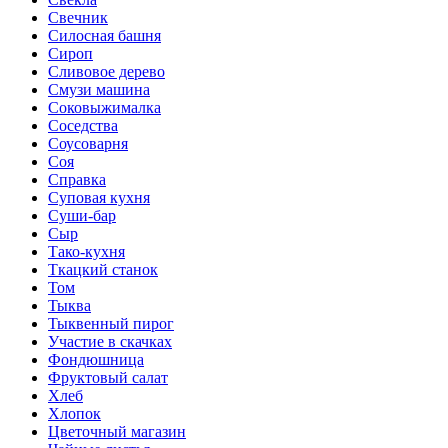
Свечник
Силосная башня
Сироп
Сливовое дерево
Смузи машина
Соковыжималка
Соседства
Соусоварня
Соя
Справка
Суповая кухня
Суши-бар
Сыр
Тако-кухня
Ткацкий станок
Том
Тыква
Тыквенный пирог
Участие в скачках
Фондюшница
Фруктовый салат
Хлеб
Хлопок
Цветочный магазин