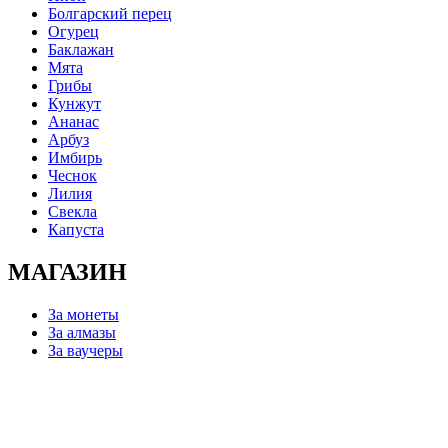
Болгарский перец
Огурец
Баклажан
Мята
Грибы
Кунжут
Ананас
Арбуз
Имбирь
Чеснок
Лилия
Свекла
Капуста
МАГАЗИН
За монеты
За алмазы
За ваучеры