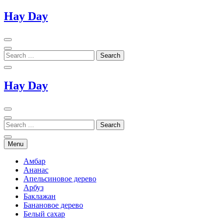
Skip
Hay Day
to
content
Hay Day
Menu
Амбар
Ананас
Апельсиновое дерево
Арбуз
Баклажан
Банановое дерево
Белый сахар