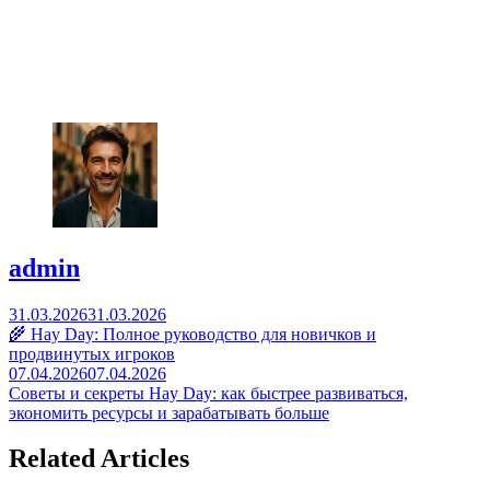
admin
Post
31.03.2026
31.03.2026
🌾 Hay Day: Полное руководство для новичков и
navigation
продвинутых игроков
07.04.2026
07.04.2026
Советы и секреты Hay Day: как быстрее развиваться,
экономить ресурсы и зарабатывать больше
Related Articles