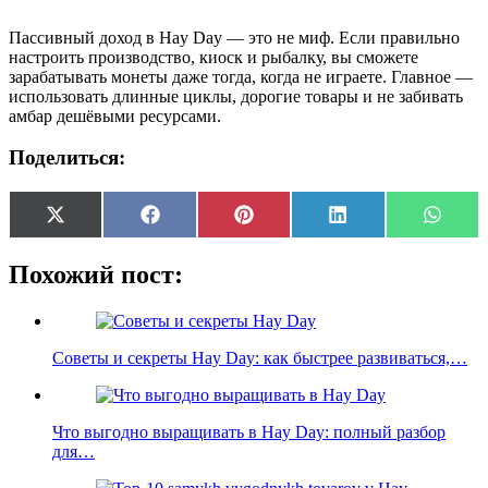
Пассивный доход в Hay Day — это не миф. Если правильно
настроить производство, киоск и рыбалку, вы сможете
зарабатывать монеты даже тогда, когда не играете. Главное —
использовать длинные циклы, дорогие товары и не забивать
амбар дешёвыми ресурсами.
Поделиться:
Share
Share
Share
Share
Share
X
Facebook
Pinterest
LinkedIn
Whats
on
on
on
on
on
(Twitter)
Похожий пост:
Советы и секреты Hay Day: как быстрее развиваться,…
Что выгодно выращивать в Hay Day: полный разбор
для…