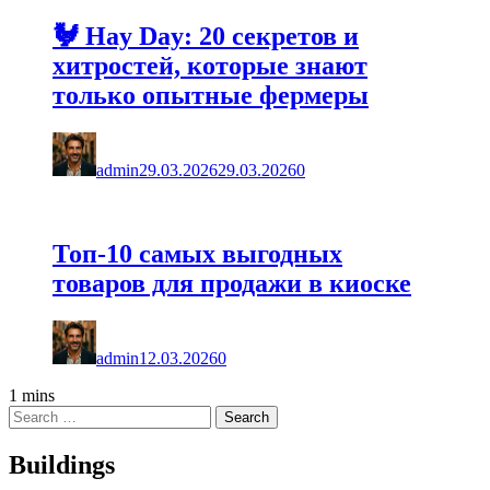
🐓 Hay Day: 20 секретов и
хитростей, которые знают
только опытные фермеры
admin
29.03.2026
29.03.2026
0
Топ-10 самых выгодных
товаров для продажи в киоске
admin
12.03.2026
0
1 mins
Buildings