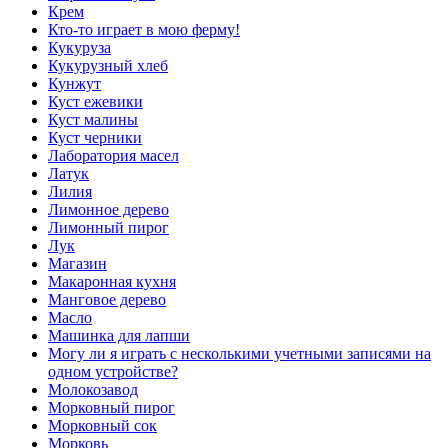
Крем
Кто-то играет в мою ферму!
Кукуруза
Кукурузный хлеб
Кунжут
Куст ежевики
Куст малины
Куст черники
Лаборатория масел
Латук
Лилия
Лимонное дерево
Лимонный пирог
Лук
Магазин
Макаронная кухня
Манговое дерево
Масло
Машинка для лапши
Могу ли я играть с несколькими учетными записями на
одном устройстве?
Молокозавод
Морковный пирог
Морковный сок
Морковь