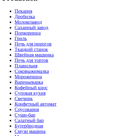
Пекарня
Дробилка
Молокозавод
Сахарный завод
Попкорница
Гриль
Печь для пирогов
Ткацкий станок
Швейная машинка
Печь для тортов
Плавильня
Соковыжималка
Мороженица
Вареньеварка
Кофейный киос
Суповая кухня
Свечник
Конфетный автомат
Соусоварня
Суши-бар
Салатный бар
Бутербродная
Смузи машина