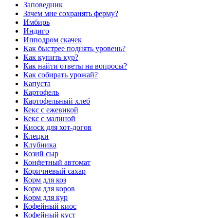
Заповедник
Зачем мне сохранять ферму?
Имбирь
Индиго
Ипподром скачек
Как быстрее поднять уровень?
Как купить кур?
Как найти ответы на вопросы?
Как собирать урожай?
Капуста
Картофель
Картофельный хлеб
Кекс с ежевикой
Кекс с малиной
Киоск для хот-догов
Клецки
Клубника
Козий сыр
Конфетный автомат
Коричневый сахар
Корм для коз
Корм для коров
Корм для кур
Кофейный киос
Кофейный куст