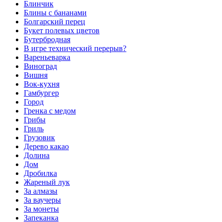
Блинчик
Блины с бананами
Болгарский перец
Букет полевых цветов
Бутербродная
В игре технический перерыв?
Вареньеварка
Виноград
Вишня
Вок-кухня
Гамбургер
Город
Гренка с медом
Грибы
Гриль
Грузовик
Дерево какао
Долина
Дом
Дробилка
Жареный лук
За алмазы
За ваучеры
За монеты
Запеканка