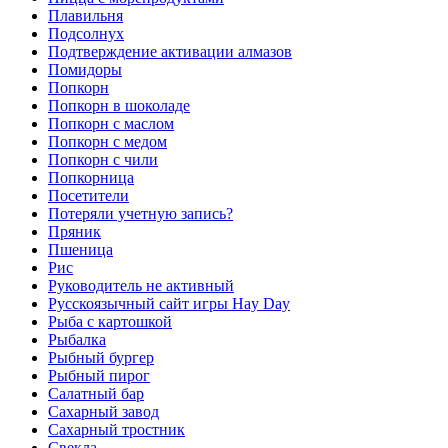
Плавильня
Подсолнух
Подтверждение активации алмазов
Помидоры
Попкорн
Попкорн в шоколаде
Попкорн с маслом
Попкорн с медом
Попкорн с чили
Попкорница
Посетители
Потеряли учетную запись?
Пряник
Пшеница
Рис
Руководитель не активный
Русскоязычный сайт игры Hay Day
Рыба с картошкой
Рыбалка
Рыбный бургер
Рыбный пирог
Салатный бар
Сахарный завод
Сахарный тростник
Свекла