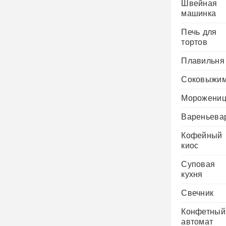
Швейная
машинка
Печь для
тортов
Плавильня
Соковыжим
Морожени
Вареньева
Кофейный
киос
Суповая
кухня
Свечник
Конфетный
автомат