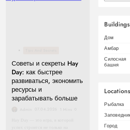
Buildings
Дом
Амбар
Tips And Secrets
Силосная
Советы и секреты Hay
башня
Day: как быстрее
развиваться, экономить
ресурсы и
Location
зарабатывать больше
Рыбалка
07.04.2026
Admin
1 Mins
0
Заповедни
Hay Day — это игра, в которой
Город
успех строится не только на