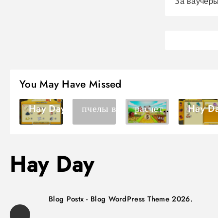
За ваучер
Заработать
Tips And
Заработать
В Hay Day
Secrets
В Hay Day
Событи
You May Have Missed
Топоры в
Как
Полезные
Новое 
Hay Day
пчелы в
расчеты в
Hay D
Hay Day
Hay Day
после
мед
обновл
собирают
ия в
Hay Day
июне
2018
Blog Postx - Blog WordPress Theme 2026.