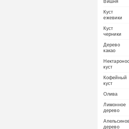
Вишня
Куст
ежевики
Куст
черники
Дерево
какао
Нектароно
куст
Кофейный
куст
Олива
Лимонное
дерево
Апельсино
дерево