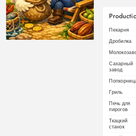
Если вы устали постоянно заходить
Producti
в игру, чтобы следить за
производством, эта статья для вас.
Пекарня
В Hay…
Дробилка
Молокозав
Сахарный
завод
Попкорниц
Гриль
Печь для
пирогов
Ткацкий
станок