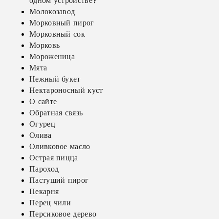
одном устройстве?
Молокозавод
Морковный пирог
Морковный сок
Морковь
Мороженица
Мята
Нежный букет
Нектароносный куст
О сайте
Обратная связь
Огурец
Олива
Оливковое масло
Острая пицца
Пароход
Пастуший пирог
Пекарня
Перец чили
Персиковое дерево