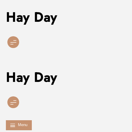
Hay Day
Skip
to
content
Hay Day
Menu