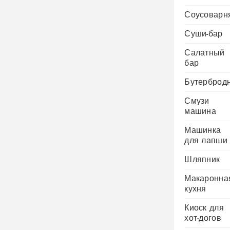
Соусоварн
Суши-бар
Салатный
бар
Бутерброд
Смузи
машина
Машинка
для лапши
Шляпник
Макаронна
кухня
Киоск для
хот-догов