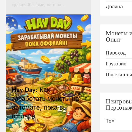
красивой ферме, но и на…
Долина
Монеты 
Опыт
Пароход
Грузовик
Посетител
Tips And Secrets
Hay Day: Как
заработать монеты на
Неигров
автомате, пока вы
Персона
офлайн
Том
04.04.2026
Admin
1 Mins
0