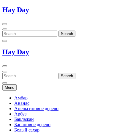
Skip
Hay Day
to
content
Hay Day
Menu
Амбар
Ананас
Апельсиновое дерево
Арбуз
Баклажан
Банановое дерево
Белый сахар