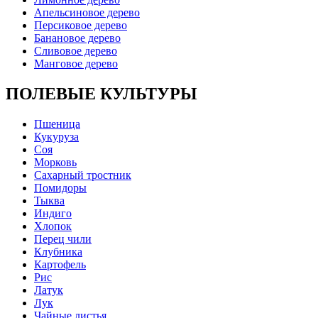
Апельсиновое дерево
Персиковое дерево
Банановое дерево
Сливовое дерево
Манговое дерево
ПОЛЕВЫЕ КУЛЬТУРЫ
Пшеница
Кукуруза
Соя
Морковь
Сахарный тростник
Помидоры
Тыква
Индиго
Хлопок
Перец чили
Клубника
Картофель
Рис
Латук
Лук
Чайные листья