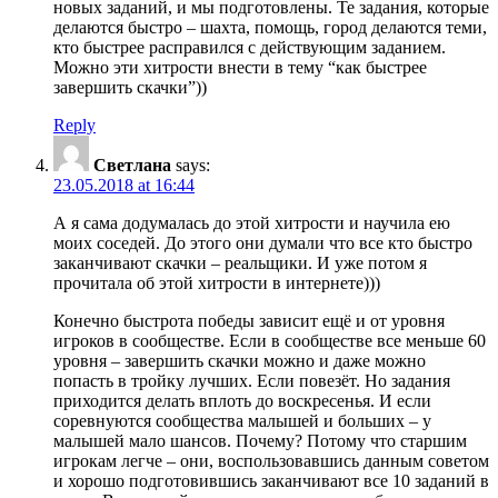
новых заданий, и мы подготовлены. Те задания, которые
делаются быстро – шахта, помощь, город делаются теми,
кто быстрее расправился с действующим заданием.
Можно эти хитрости внести в тему “как быстрее
завершить скачки”))
Reply
Светлана
says:
23.05.2018 at 16:44
А я сама додумалась до этой хитрости и научила ею
моих соседей. До этого они думали что все кто быстро
заканчивают скачки – реальщики. И уже потом я
прочитала об этой хитрости в интернете)))
Конечно быстрота победы зависит ещё и от уровня
игроков в сообществе. Если в сообществе все меньше 60
уровня – завершить скачки можно и даже можно
попасть в тройку лучших. Если повезёт. Но задания
приходится делать вплоть до воскресенья. И если
соревнуются сообщества малышей и больших – у
малышей мало шансов. Почему? Потому что старшим
игрокам легче – они, воспользовавшись данным советом
и хорошо подготовившись заканчивают все 10 заданий в