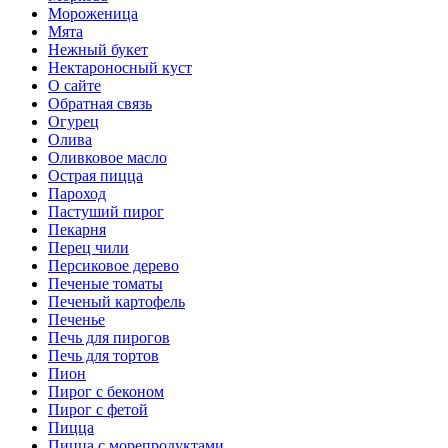
Мороженица
Мята
Нежный букет
Нектароносный куст
О сайте
Обратная связь
Огурец
Олива
Оливковое масло
Острая пицца
Пароход
Пастуший пирог
Пекарня
Перец чили
Персиковое дерево
Печеные томаты
Печеный картофель
Печенье
Печь для пирогов
Печь для тортов
Пион
Пирог с беконом
Пирог с фетой
Пицца
Пицца с морепродуктами