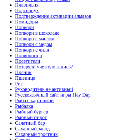
Плавильня
Подсолнух
Подтверждение активации алмазов
Помидоры
Попкорн
Попкорн в шоколаде
Попкорн с маслом
Попкорн с медом
Попкорн с чили
Попкорница
Посетители
Потеряли учетную запись?
Пряник
Пшеница
Рис
Руководитель не активный
Русскоязычный сайт игры Hay Day
Рыба с картошкой
Рыбалка
Рыбный бургер
Рыбный пирог
Салатный бар
Сахарный завод
Сахарный тростник
Свекла