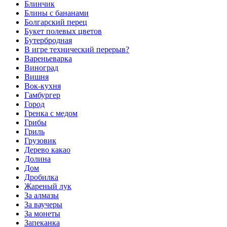
Блинчик
Блины с бананами
Болгарский перец
Букет полевых цветов
Бутербродная
В игре технический перерыв?
Вареньеварка
Виноград
Вишня
Вок-кухня
Гамбургер
Город
Гренка с медом
Грибы
Гриль
Грузовик
Дерево какао
Долина
Дом
Дробилка
Жареный лук
За алмазы
За ваучеры
За монеты
Запеканка