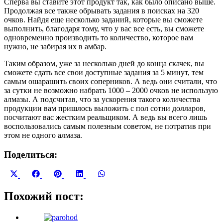
Сперва вы ставите этот продукт так, как было описано выше.
Продолжая все также обрывать задания в поисках на 320
очков. Найдя еще несколько заданий, которые вы сможете
выполнить, благодаря тому, что у вас все есть, вы сможете
одновременно производить то количество, которое вам
нужно, не забирая их в амбар.
Таким образом, уже за несколько дней до конца скачек, вы
сможете сдать все свои доступные задания за 5 минут, тем
самым ошарашить своих соперников. А ведь они считали, что
за сутки не возможно набрать 1000 – 2000 очков не использую
алмазы. А подсчитав, что за ускорения такого количества
продукции вам пришлось выложить с пол сотни долларов,
посчитают вас жестким реальщиком. А ведь вы всего лишь
воспользовались самым полезным советом, не потратив при
этом не одного алмаза.
Поделиться:
Share
Share
Share
Share
Share
X
Facebook
Pinterest
LinkedIn
WhatsApp
on
on
on
on
on
(Twitter)
Похожий пост: