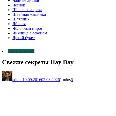
Чайные листья
Чеснок
Шашлык из рака
Швейная машинка
Шляпник
Яблоня
Яблочный пирог
Яичница с беконом
Яркий букет
Tips and Secrets
Свежие секреты Hay Day
admin
10.09.2016
02.03.2026
1 mins
6