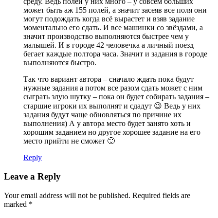
среду. Ведь полей у них много – у совсем больших
может быть аж 155 полей, а значит засеяв все поля они
могут подождать когда всё вырастет и взяв задание
моментально его сдать. И все машинки со звёздами, а
значит производство выполняются быстрее чем у
малышей. И в городе 42 человечка а личный поезд
бегает каждые полтора часа. Значит и задания в городе
выполняются быстро.
Так что вариант автора – сначало ждать пока будут
нужные задания а потом все разом сдать может с ним
сыграть злую шутку – пока он будет собирать задания –
старшие игроки их выполнят и сдадут 😉 Ведь у них
задания будут чаще обновляться по причине их
выполнения) А у автора место будет занято хоть и
хорошим заданием но другое хорошее задание на его
место прийти не сможет 🙂
Reply
Leave a Reply
Your email address will not be published.
Required fields are
marked
*