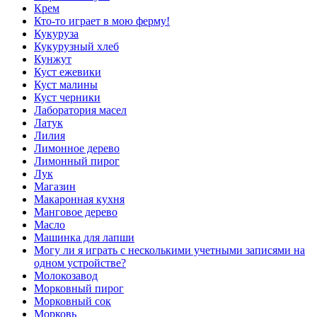
Крем
Кто-то играет в мою ферму!
Кукуруза
Кукурузный хлеб
Кунжут
Куст ежевики
Куст малины
Куст черники
Лаборатория масел
Латук
Лилия
Лимонное дерево
Лимонный пирог
Лук
Магазин
Макаронная кухня
Манговое дерево
Масло
Машинка для лапши
Могу ли я играть с несколькими учетными записями на
одном устройстве?
Молокозавод
Морковный пирог
Морковный сок
Морковь