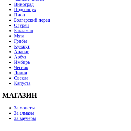
Виноград
Подсолнух
Пион
Болгарский перец
Огурец
Баклажан
Мята
Грибы
Кунжут
Ананас
Арбуз
Имбирь
Чеснок
Лилия
Свекла
Капуста
МАГАЗИН
За монеты
За алмазы
За ваучеры