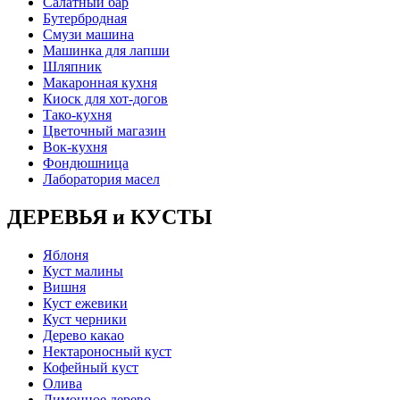
Салатный бар
Бутербродная
Смузи машина
Машинка для лапши
Шляпник
Макаронная кухня
Киоск для хот-догов
Тако-кухня
Цветочный магазин
Вок-кухня
Фондюшница
Лаборатория масел
ДЕРЕВЬЯ и КУСТЫ
Яблоня
Куст малины
Вишня
Куст ежевики
Куст черники
Дерево какао
Нектароносный куст
Кофейный куст
Олива
Лимонное дерево