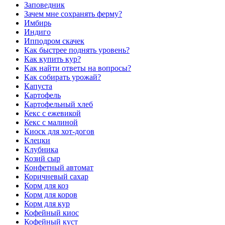
Заповедник
Зачем мне сохранять ферму?
Имбирь
Индиго
Ипподром скачек
Как быстрее поднять уровень?
Как купить кур?
Как найти ответы на вопросы?
Как собирать урожай?
Капуста
Картофель
Картофельный хлеб
Кекс с ежевикой
Кекс с малиной
Киоск для хот-догов
Клецки
Клубника
Козий сыр
Конфетный автомат
Коричневый сахар
Корм для коз
Корм для коров
Корм для кур
Кофейный киос
Кофейный куст