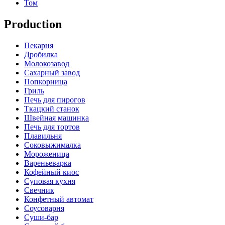
Том
Production
Пекарня
Дробилка
Молокозавод
Сахарный завод
Попкорница
Гриль
Печь для пирогов
Ткацкий станок
Швейная машинка
Печь для тортов
Плавильня
Соковыжималка
Мороженица
Вареньеварка
Кофейный киос
Суповая кухня
Свечник
Конфетный автомат
Соусоварня
Суши-бар