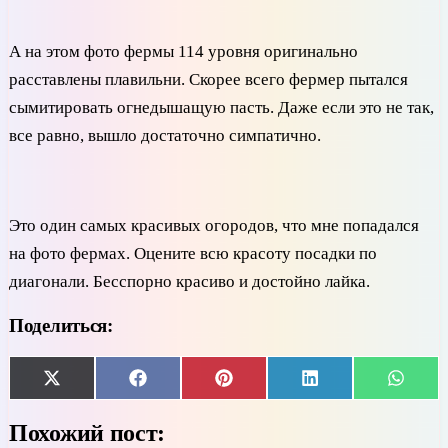
А на этом фото фермы 114 уровня оригинально
расставлены плавильни. Скорее всего фермер пытался
сымитировать огнедышащую пасть. Даже если это не так,
все равно, вышло достаточно симпатично.
Это один самых красивых огородов, что мне попадался
на фото фермах. Оцените всю красоту посадки по
диагонали. Бесспорно красиво и достойно лайка.
Поделиться:
Share
Share
Share
Share
Share
X
Facebook
Pinterest
LinkedIn
Whats
on
on
on
on
on
(Twitter)
Похожий пост: