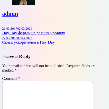
admin
Post
26.03.2017
02.03.2026
navigation
Hay Day фермы на разных уровнях
27.03.2017
02.03.2026
Склад ускорителей в Hay Day
Leave a Reply
Your email address will not be published.
Required fields are
marked
*
Comment
*