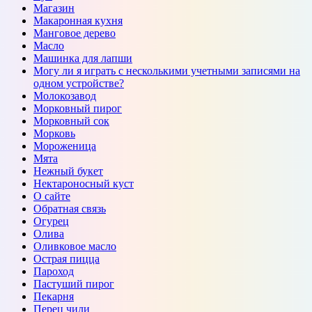
Магазин
Макаронная кухня
Манговое дерево
Масло
Машинка для лапши
Могу ли я играть с несколькими учетными записями на
одном устройстве?
Молокозавод
Морковный пирог
Морковный сок
Морковь
Мороженица
Мята
Нежный букет
Нектароносный куст
О сайте
Обратная связь
Огурец
Олива
Оливковое масло
Острая пицца
Пароход
Пастуший пирог
Пекарня
Перец чили