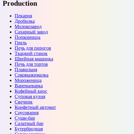
Production
Пекарня
Дробилка
Молокозавод
Сахарный завод
Попкорница
Гриль
Печь для пирогов
Ткацкий станок
Швейная машинка
Печь для тортов
Плавильня
Соковыжималка
Мороженица
Вареньеварка
Кофейный киос
Суповая кухня
Свечник
Конфетный автомат
Соусоварня
Суши-бар
Салатный бар
Бутербродная