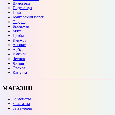
Виноград
Подсолнух
Пион
Болгарский перец
Огурец
Баклажан
Мята
Грибы
Кунжут
Ананас
Арбуз
Имбирь
Чеснок
Лилия
Свекла
Капуста
МАГАЗИН
За монеты
За алмазы
За ваучеры