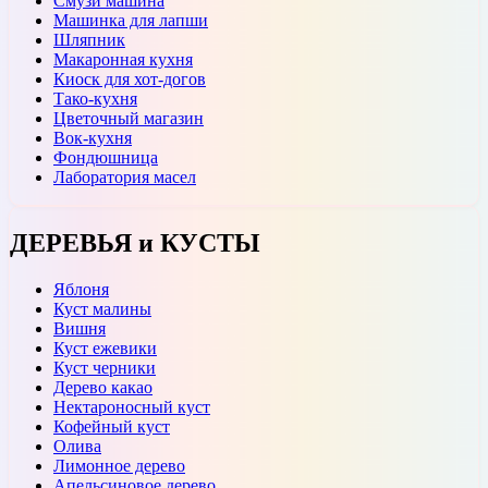
Смузи машина
Машинка для лапши
Шляпник
Макаронная кухня
Киоск для хот-догов
Тако-кухня
Цветочный магазин
Вок-кухня
Фондюшница
Лаборатория масел
ДЕРЕВЬЯ и КУСТЫ
Яблоня
Куст малины
Вишня
Куст ежевики
Куст черники
Дерево какао
Нектароносный куст
Кофейный куст
Олива
Лимонное дерево
Апельсиновое дерево