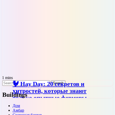
1 mins
🐓 Hay Day: 20 секретов и
хитростей, которые знают
Buildings
только опытные фермеры
Дом
Амбар
Силосная башня