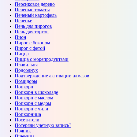
Персиковое дерево
Печеные томаты
Печеный картофель
Печенье
Печь для пирогов
Печь для тортов
Пион
Пирог с беконом
Пирог с фетой
Пицца
Пицца с морепродуктами
Плавильня
Подсолнух
Подтверждение активации алмазов
Помидоры
Попкорн
Попкорн в шоколаде
Попкорн с маслом
Попкорн с медом
Попкорн с чили
Попкорница
Посетители
Потеряли учетную запись?
Пряник
Пшеница