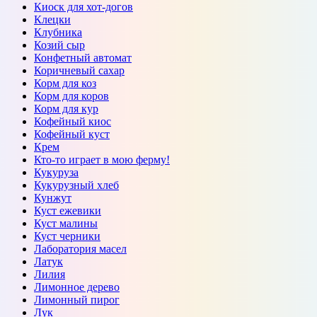
Киоск для хот-догов
Клецки
Клубника
Козий сыр
Конфетный автомат
Коричневый сахар
Корм для коз
Корм для коров
Корм для кур
Кофейный киос
Кофейный куст
Крем
Кто-то играет в мою ферму!
Кукуруза
Кукурузный хлеб
Кунжут
Куст ежевики
Куст малины
Куст черники
Лаборатория масел
Латук
Лилия
Лимонное дерево
Лимонный пирог
Лук