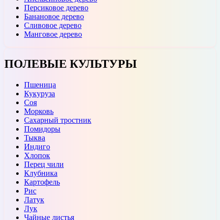
Персиковое дерево
Банановое дерево
Сливовое дерево
Манговое дерево
ПОЛЕВЫЕ КУЛЬТУРЫ
Пшеница
Кукуруза
Соя
Морковь
Сахарный тростник
Помидоры
Тыква
Индиго
Хлопок
Перец чили
Клубника
Картофель
Рис
Латук
Лук
Чайные листья