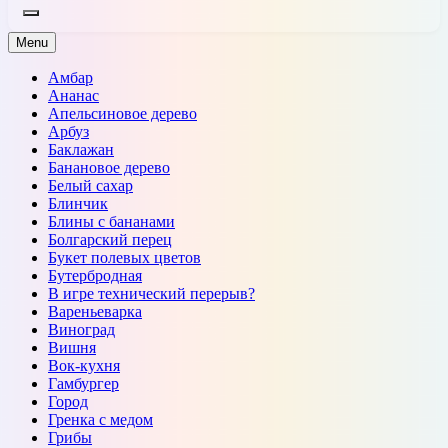
Menu
Амбар
Ананас
Апельсиновое дерево
Арбуз
Баклажан
Банановое дерево
Белый сахар
Блинчик
Блины с бананами
Болгарский перец
Букет полевых цветов
Бутербродная
В игре технический перерыв?
Вареньеварка
Виноград
Вишня
Вок-кухня
Гамбургер
Город
Гренка с медом
Грибы