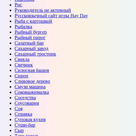
Рис
Руководитель не активный
Русскоязычный сайт игры Hay Day
Рыба с картошкой
Рыбалка
Рыбный бургер
Рыбный пирог
Салатный бар
Сахарный завод
Сахарный тростник
Свекла
Свечник
Силосная башня
Сироп
Сливовое дерево
Смузи машина
Соковыжималка
Соседства
Соусоварня
Соя
Справка
Суповая кухня
Суши-бар
Сыр
Тако-кухня