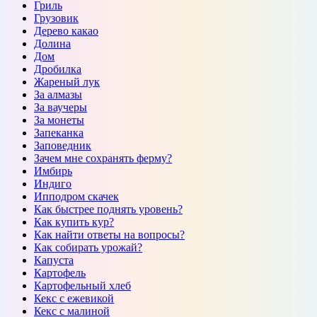
Гриль
Грузовик
Дерево какао
Долина
Дом
Дробилка
Жареный лук
За алмазы
За ваучеры
За монеты
Запеканка
Заповедник
Зачем мне сохранять ферму?
Имбирь
Индиго
Ипподром скачек
Как быстрее поднять уровень?
Как купить кур?
Как найти ответы на вопросы?
Как собирать урожай?
Капуста
Картофель
Картофельный хлеб
Кекс с ежевикой
Кекс с малиной